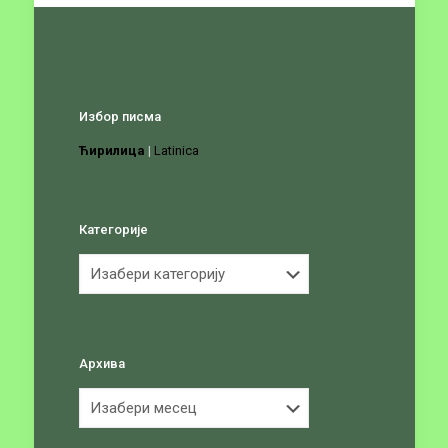
Избор писма
Ћирилица
|
Latinica
Категорије
Категорије
Архива
Архива