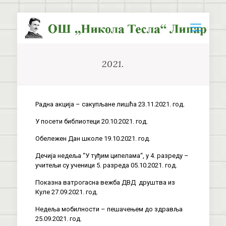
2021.
Радна акција – сакупљане лишћа 23.11.2021. год.
У посети библиотеци 20.10.2021. год.
Обележен Дан школе 19.10.2021. год.
Дечија недеља “У туђим ципелама“, у 4. разреду –
учитељи су ученици 5. разреда 05.10.2021. год.
Показна ватрогасна вежба ДВД друштва из
Куле 27.09.2021. год.
Недеља мобилности – пешачењем до здравља
25.09.2021. год.