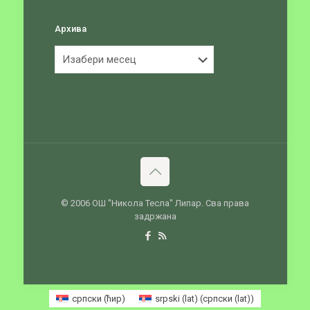
Архива
Архива
© 2006 ОШ ''Никола Тесла'' Липар. Сва права
задржана
српски (ћир)
srpski (lat)
(
српски (lat)
)