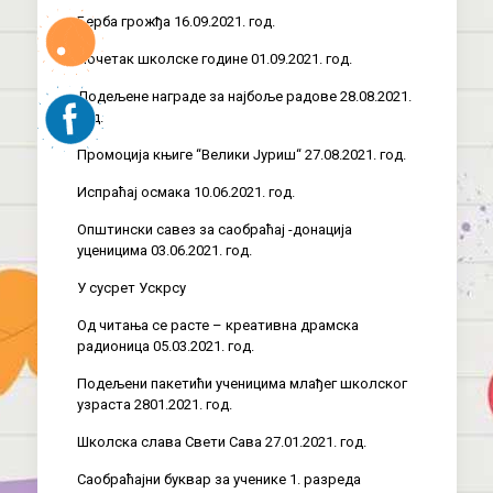
Берба грожђа 16.09.2021. год.
Почетак школске године 01.09.2021. год.
Додељене награде за најбоље радове 28.08.2021.
год.
Промоција књиге “Велики Јуриш“ 27.08.2021. год.
Испраћај осмака 10.06.2021. год.
Општински савез за саобраћај -донација
уценицима 03.06.2021. год.
У сусрет Ускрсу
Од читања се расте – креативна драмска
радионица 05.03.2021. год.
Подељени пакетићи ученицима млађег школског
узраста 2801.2021. год.
Школска слава Свети Сава 27.01.2021. год.
Саобраћајни буквар за ученике 1. разреда