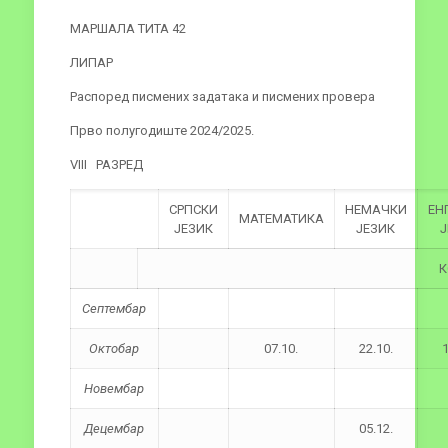
МАРШАЛА ТИТА 42
ЛИПАР
Распоред писмених задатака и писмених провера
Прво полугодиште 2024/2025.
VIII РАЗРЕД
СРПСКИ
НЕМАЧКИ
ЕН
МАТЕМАТИКА
ЈЕЗИК
ЈЕЗИК
Ј
К
Септембар
Октобар
07.10.
22.10.
1
Новембар
Децембар
05.12.