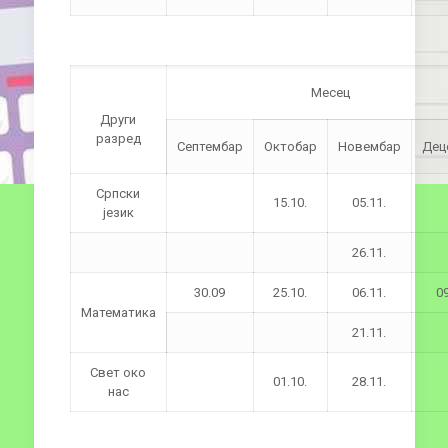
Месец
Други
разред
Септембар
Октобар
Новембар
Дец
Српски
15.10.
05.11.
језик
26.11.
30.09
25.10.
06.11.
09
Математика
21.11.
Свет око
01.10.
28.11.
нас