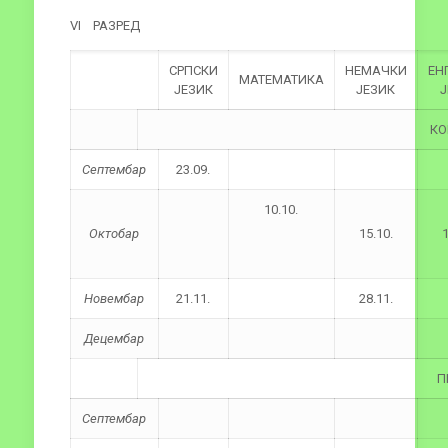
VI РАЗРЕД
СРПСКИ
НЕМАЧКИ
ЕН
МАТЕМАТИКА
ЈЕЗИК
ЈЕЗИК
Ј
КО
Септембар
23.09.
10.10.
Октобар
15.10.
1
Новембар
21.11.
28.11.
Децембар
П
Септембар