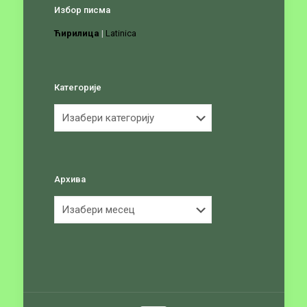
Избор писма
Ћирилица
|
Latinica
Категорије
Категорије
Архива
Архива