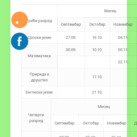
Месец
Трећи разред
Септембар
Октобар
Новембар
Српски језик
27.09.
16.10.
04.11.
30.09.
10.10.
05.11.
Математика
22.11.
Пририда и
17.10.
друштво
Енглески језик
21.10.
Месец
Четврти
разред
Септембар
Октобар
Новембар
Д