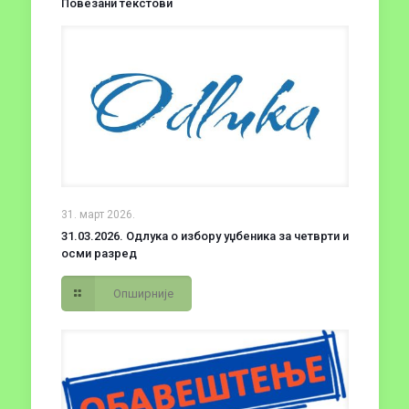
Повезани текстови
31. март 2026.
31.03.2026. Одлука о избору уџбеника за четврти и
осми разред
Опширније