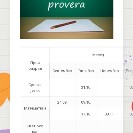
Месец
Први
разред
Септембар
Октобар
Новембар
Дец
Српски
31.10.
07
језик
24.09.
09.10.
Математика
17.10.
08.11.
03
Свет око
нас