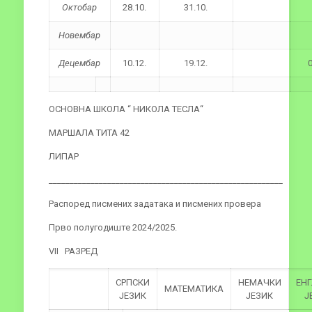
Октобар
28.10.
31.10.
Новембар
Децембар
10.12.
19.12.
0
ОСНОВНА ШКОЛА “ НИКОЛА ТЕСЛА“
МАРШАЛА ТИТА 42
ЛИПАР
________________________________________________________
Распоред писмених задатака и писмених провера
Прво полугодиште 2024/2025.
VII РАЗРЕД
СРПСКИ
НЕМАЧКИ
ЕН
МАТЕМАТИКА
ЈЕЗИК
ЈЕЗИК
Ј