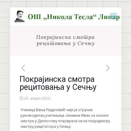
Покрајинска смотра
рецитовања у Сечњу
Покрајинска смотра
рецитовања у Сечњу
23. април 2010.
Ученица Вања Радуловић чији је стручни
руководилац учитељица Јасмина Иван са зонске
смотре у Деспотову пласирала се на покрајинску
смотру рецитатора у Сечњу.