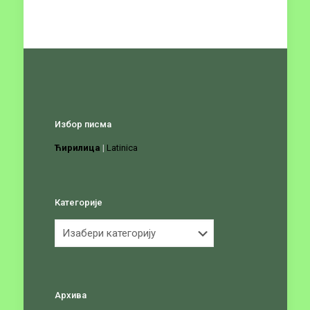
Избор писма
Ћирилица
|
Latinica
Категорије
Категорије
Архива