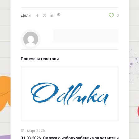
Дели
0
Повезани текстови
31. март 2026.
31.03.2026. Одлука о избору уџбеника за четврти и