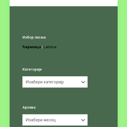
Избор писма
Ћирилица
|
Latinica
Категорије
Категорије
Архива
Архива