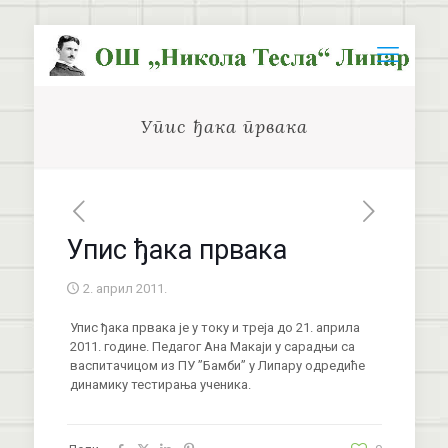
Упис ђака првака
Упис ђака првака
2. април 2011.
Упис ђака првака је у току и треја до 21. априла
2011. године. Педагог Ана Макаји у сарадњи са
васпитачицом из ПУ ’’Бамби’’ у Липару одредиће
динамику тестирања ученика.