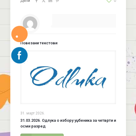
Дели
0
Повезани текстови
31. март 2026.
31.03.2026. Одлука о избору уџбеника за четврти и
осми разред