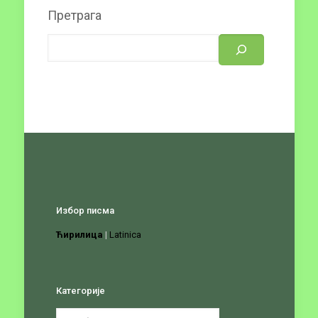
Претрага
Избор писма
Ћирилица
|
Latinica
Категорије
Категорије