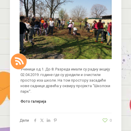
Ученици од 1. До 8. Разреда имали су радну акцију
02.04.2019. године где су уредили и очистили
простор иза школе. На том простору засадиће
нове саднице дрвећа у оквиру пројекта “Школски
парк“.
Фото галерија
Дели
0