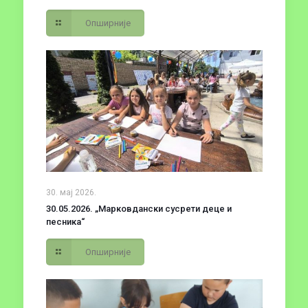
Опширније
30. мај 2026.
30.05.2026. „Марковдански сусрети деце и
песника“
Опширније