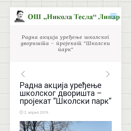
Радна акција уређење школског
дворишта – пројекат “Школски
парк“
Радна акција уређење
школског дворишта –
пројекат “Школски парк“
2. април 2019.