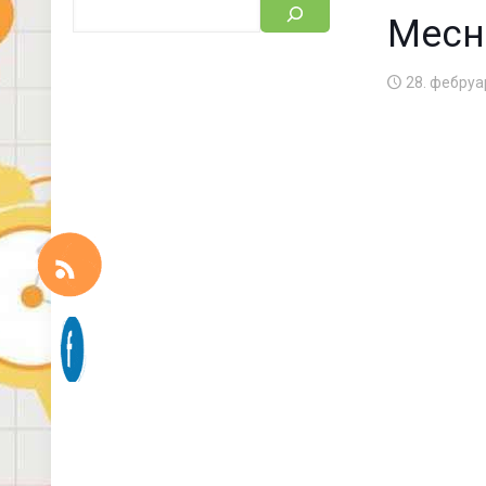
Месн
28. фебруа