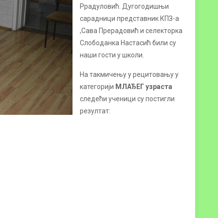
Ррадуловић. Дугогодишњи
сарадници представник КПЗ-а
,Сава Прерадовић и селекторка
Слободанка Настасић били су
наши гости у школи.
На такмичењу у рецитовању у
категорији
МЛАЂЕГ узраста
следећи ученици су постигли
резултат: