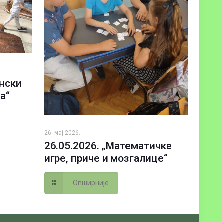
ански
а“
26. мај 2026.
26.05.2026. „Математичке
игре, приче и мозгалице“
Опширније