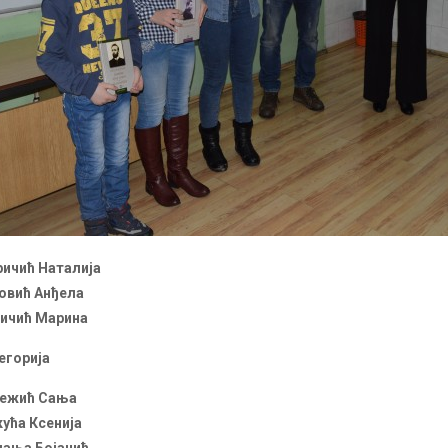
ричић Наталија
овић Анђела
ричић Марина
егорија
бежић Сања
ућа Ксенија