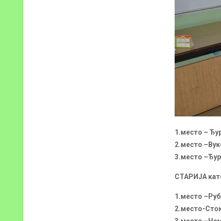
1.место – Ђу
2.место –Вук
3.место –Ђу
СТАРИЈА кат
1.место –Ру
2.место-Сток