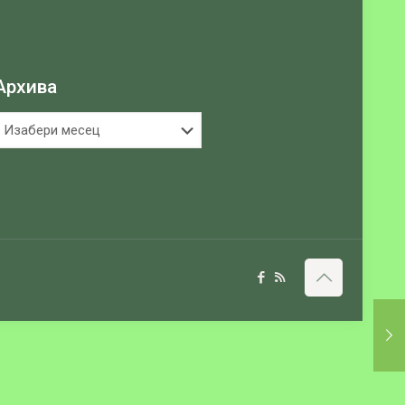
Архива
рхива