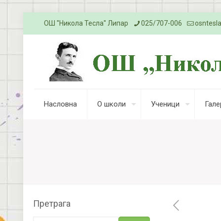
ОШ ''Никола Тесла'' Липар
025/707-006
osntesl
Насловна
О школи
Ученици
Гале
Претрага