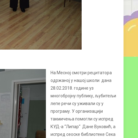
На Месној смотри рецитатора
одржаној у нашој школи дана
28.02.2018. године уз
многобројну публику, љубитељи
лепе речи су уживали су у
програму. У организацији
такмичења помогли су испред
КУД-а “Липар“ Дане Вуковић, а
испред сеоске библиотеке Сека