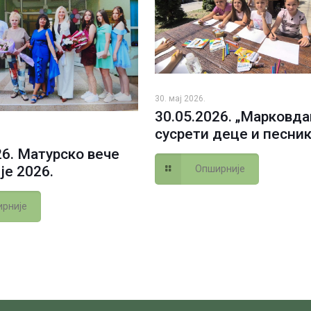
30. мај 2026.
30.05.2026. „Марковд
сусрети деце и песник
26. Матурско вече
Опширније
је 2026.
рније