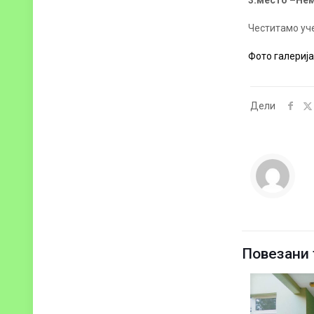
3.место –Не
Честитамо уч
Фото галерија
Дели
Повезани 