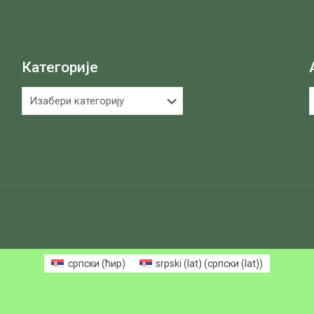
Категорије
Категорије
А
српски (ћир)
srpski (lat)
(
српски (lat)
)