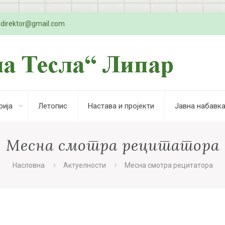
adirektor@gmail.com
рија
Летопис
Настава и пројекти
Јавна набавк
Месна смотра рецитатора
Насловна
Актуелности
Месна смотра рецитатора