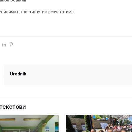
мања Бојанић
еницима на постигнутим резултатима
Urednik
текстови