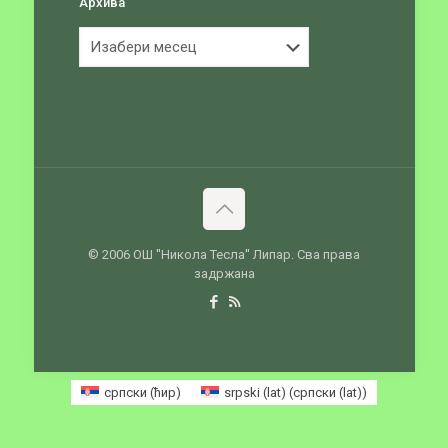
Архива
Архива
© 2006 ОШ ''Никола Тесла'' Липар. Сва права
задржана
српски (ћир)
srpski (lat)
(
српски (lat)
)