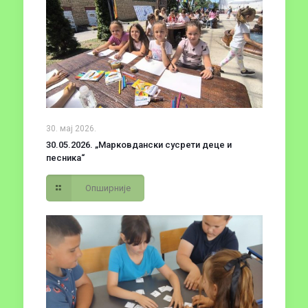
30. мај 2026.
30.05.2026. „Марковдански сусрети деце и
песника“
Опширније