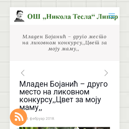
Младен Бојанић – друго место
на ликовном конкурсу,,Цвет за
моју маму,,
Младен Бојанић – друго
место на ликовном
конкурсу,,Цвет за моју
маму,,
28. фебруар 2018.