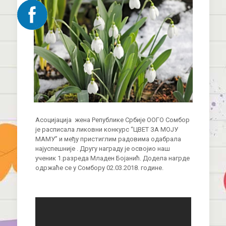
Асоцијација жена Републике Србије ООГО Сомбор
је расписала ликовни конкурс “ЦВЕТ ЗА МОЈУ
МАМУ” и међу пристиглим радовима одабрала
најуспешније . Другу награду је освојио наш
ученик 1.разреда Младен Бојанић. Додела нагрде
одржаће се у Сомбору 02.03.2018. године.