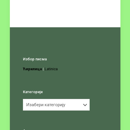
Избор писма
Ћирилица
|
Latinica
Категорије
Категорије