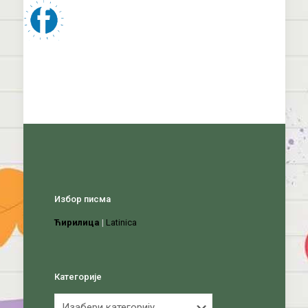
Избор писма
Ћирилица
|
Latinica
Категорије
Категорије