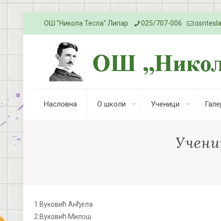
ОШ ''Никола Тесла'' Липар
025/707-006
osntesl
Насловна
О школи
Ученици
Гале
Учени
1.Вуковић Анђела
2.Вуковић Милош