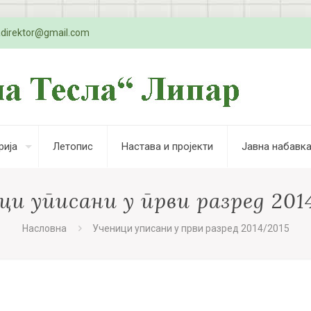
adirektor@gmail.com
рија
Летопис
Настава и пројекти
Јавна набавк
ци уписани у први разред 201
Насловна
Ученици уписани у први разред 2014/2015