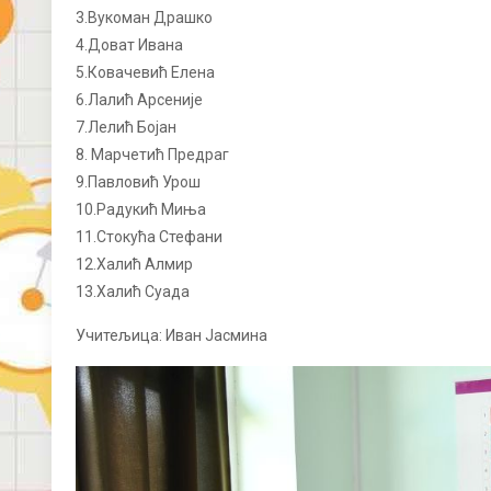
3.Вукоман Драшко
4.Доват Ивана
5.Ковачевић Елена
6.Лалић Арсеније
7.Лелић Бојан
8. Марчетић Предраг
9.Павловић Урош
10.Радукић Миња
11.Стокућа Стефани
12.Халић Алмир
13.Халић Суада
Учитељица: Иван Јасмина