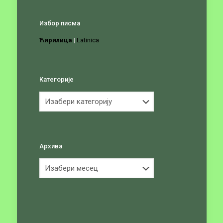
Избор писма
Ћирилица
|
Latinica
Категорије
Категорије
Архива
Архива