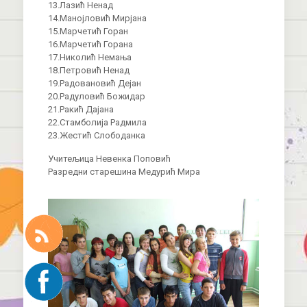
13.Лазић Ненад
14.Манојловић Мирјана
15.Марчетић Горан
16.Марчетић Горана
17.Николић Немања
18.Петровић Ненад
19.Радовановић Дејан
20.Радуловић Божидар
21.Ракић Дајана
22.Стамболија Радмила
23.Жестић Слободанка
Учитељица Невенка Поповић
Разредни старешина Медурић Мира