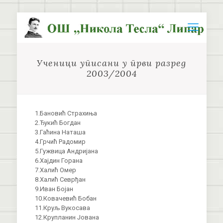
Ученици уписани у први разред
2003/2004
1.Бановић Страхиња
2.Ђукић Богдан
3.Гаћина Наташа
4.Грчић Радомир
5.Гужвица Андријана
6.Хајдин Горана
7.Халић Омер
8.Халић Севрђан
9.Иван Бојан
10.Ковачевић Бобан
11.Круљ Вукосава
12.Крупланин Јована