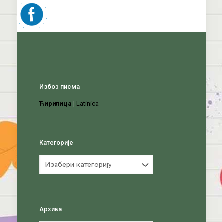
Избор писма
Ћирилица
|
Latinica
Категорије
Категорије
Архива