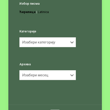
Избор писма
Ћирилица
|
Latinica
Категорије
Категорије
Архива
Архива