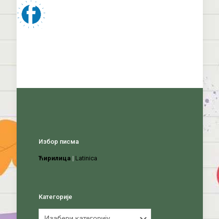
Избор писма
Ћирилица
|
Latinica
Категорије
Категорије