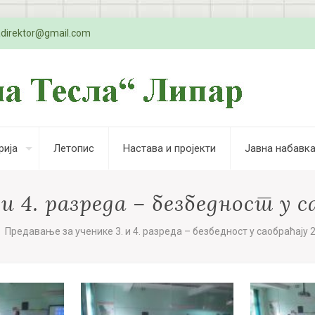
adirektor@gmail.com
рија
Летопис
Настава и пројекти
Јавна набавк
и 4. разреда – безбедност у са
Предавање за ученике 3. и 4. разреда – безбедност у саобраћају 28