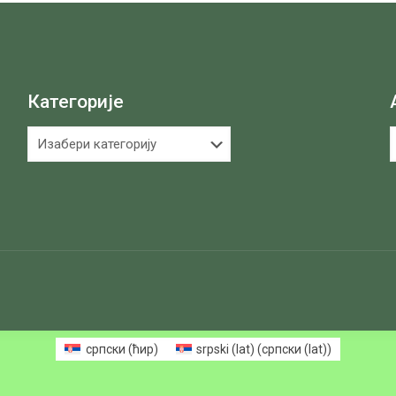
Категорије
Категорије
А
српски (ћир)
srpski (lat)
(
српски (lat)
)