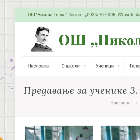
ОШ ''Никола Тесла'' Липар
025/707-006
osntesl
Насловна
О школи
Ученици
Гале
Предавање за ученике 3. 
Насловна