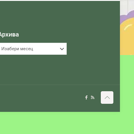
Архива
рхива