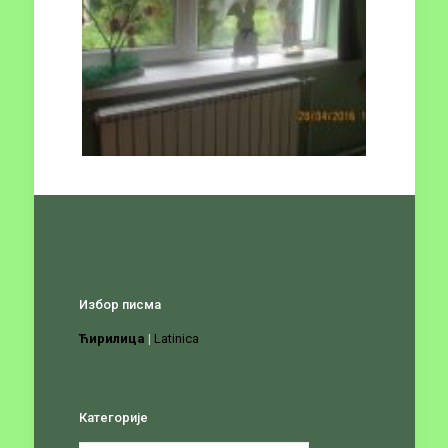
Избор писма
Ћирилица
|
Latinica
Категорије