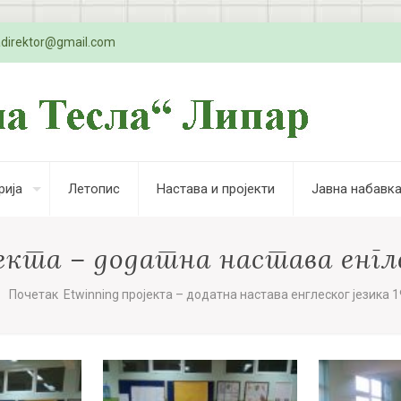
adirektor@gmail.com
рија
Летопис
Настава и пројекти
Јавна набавк
та – додатна настава енглеско
Почетак Etwinning пројекта – додатна настава енглеског језика 19