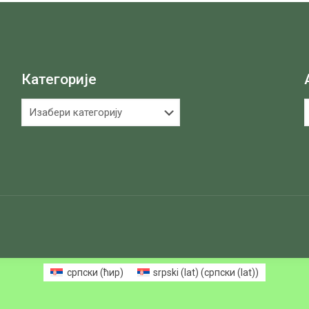
Категорије
Категорије
А
српски (ћир)
srpski (lat)
(
српски (lat)
)