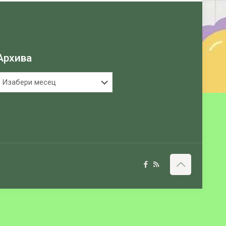
Архива
рхива