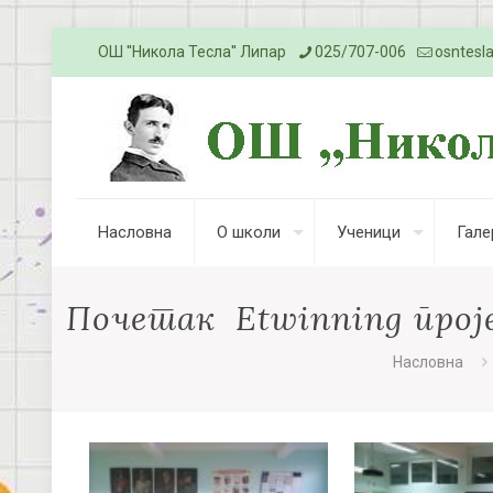
ОШ ''Никола Тесла'' Липар
025/707-006
osntesl
Насловна
О школи
Ученици
Гале
Почетак Etwinning пројек
Насловна