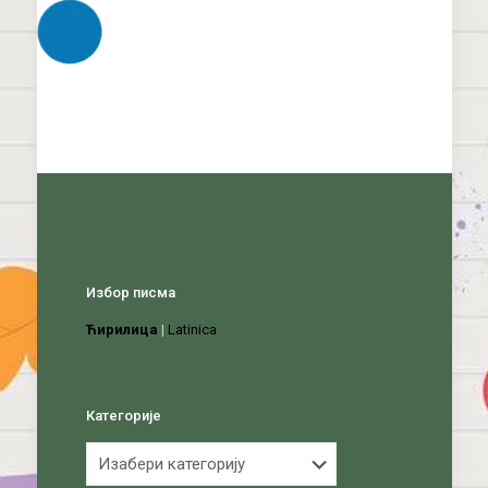
Избор писма
Ћирилица
|
Latinica
Категорије
Категорије