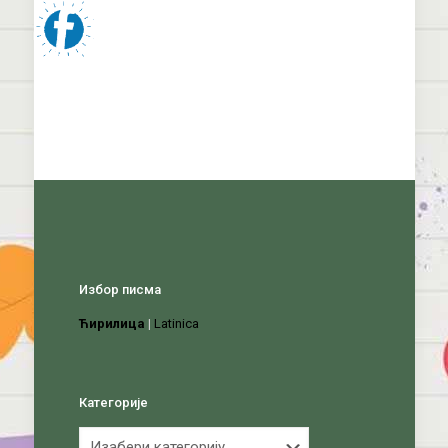
Избор писма
Ћирилица
|
Latinica
Категорије
Категорије