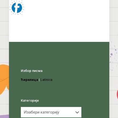
Избор писма
Ћирилица
|
Latinica
Категорије
Категорије