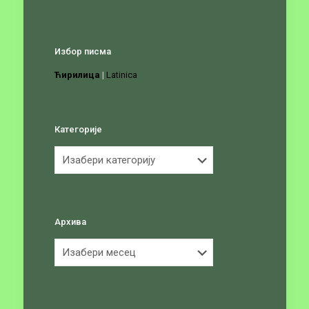
Избор писма
Ћирилица
|
Latinica
Категорије
Категорије
Архива
Архива