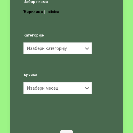
Избор писма
Ћирилица
|
Latinica
Категорије
Категорије
Архива
Архива