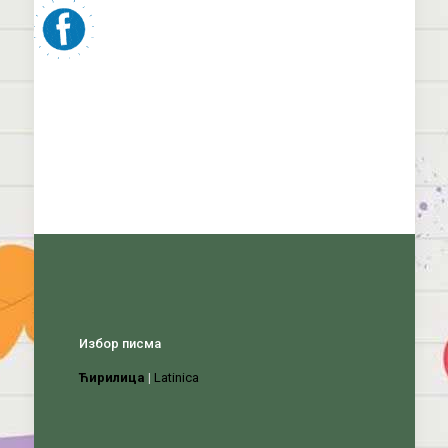
Избор писма
Ћирилица
|
Latinica