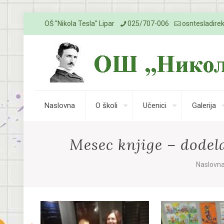
OŠ ''Nikola Tesla'' Lipar
025/707-006
osntesladire
Naslovna
O školi
Učenici
Galerija
Mesec knjige – dodela
Naslovn