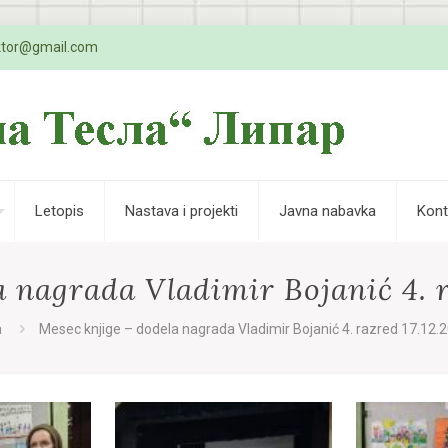
ktor@gmail.com
Letopis
Nastava i projekti
Javna nabavka
Kont
 nagrada Vladimir Bojanić 4. r
a
Mesec knjige – dodela nagrada Vladimir Bojanić 4. razred 17.12.2