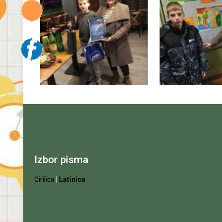
Izbor pisma
Ćirilica
|
Latinica