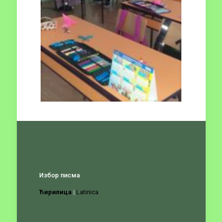
Избор писма
Ћирилица
|
Latinica