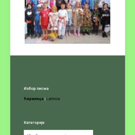
Избор писма
Ћирилица
|
Latinica
Категорије
Категорије