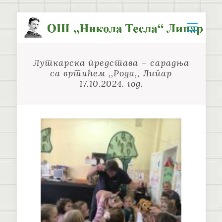
Луткарска представа – сарадња
са вртићем ,,Рода,, Липар
17.10.2024. год.