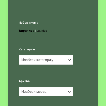
Избор писма
Ћирилица
|
Latinica
Категорије
Категорије
Архива
Архива