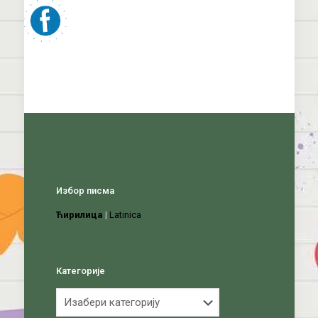
Избор писма
Ћирилица
|
Latinica
Категорије
Категорије