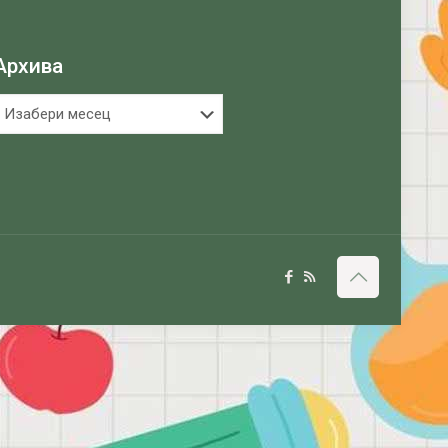
Архива
рхива