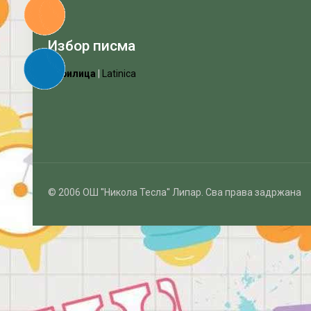
Избор писма
Ћирилица
|
Latinica
© 2006 ОШ ''Никола Тесла'' Липар. Сва права задржана