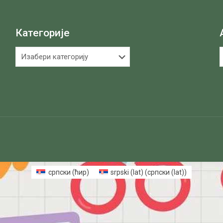
Категорије
Категорије
А
српски (ћир)
srpski (lat)
(
српски (lat)
)