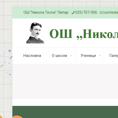
ОШ ''Никола Тесла'' Липар
025/707-006
osntesl
Насловна
О школи
Ученици
Гале