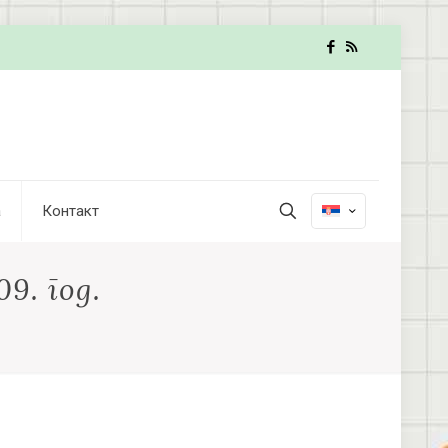
а
Контакт
9. год.