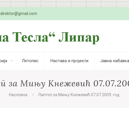
adirektor@gmail.com
рија
Летопис
Настава и пројекти
Јавна набавк
 за Мињу Кнежевић 07.07.200
Насловна
Лаптоп за Мињу Кнежевић 07.07.2009. год.