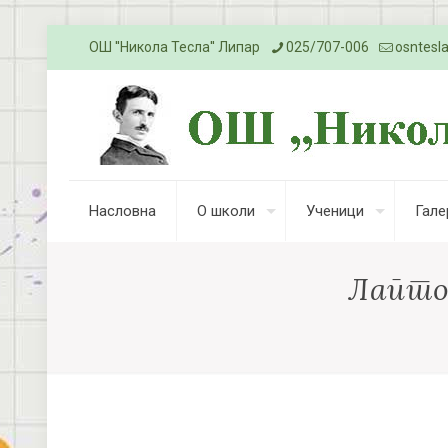
ОШ ''Никола Тесла'' Липар
025/707-006
osntesl
Насловна
О школи
Ученици
Гале
Лаптоп