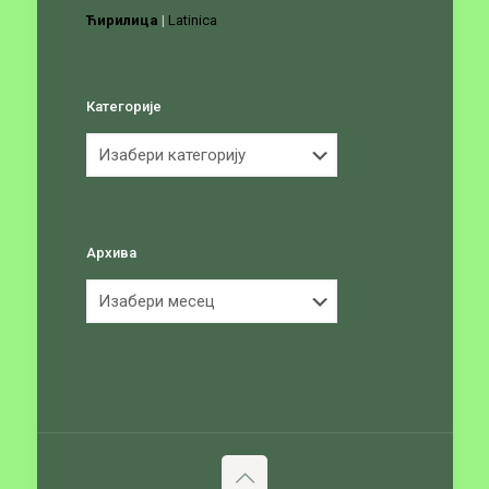
Ћирилица
|
Latinica
Категорије
Категорије
Архива
Архива