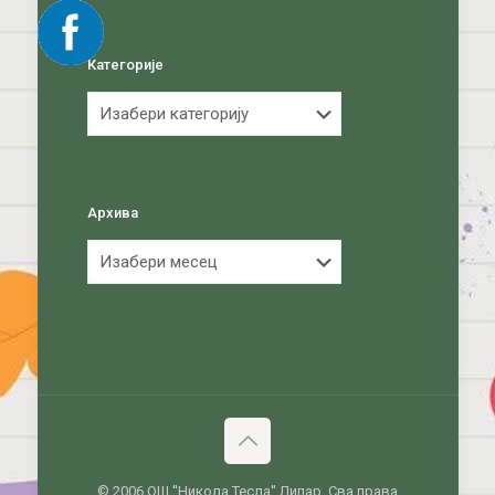
Категорије
Категорије
Архива
Архива
© 2006 ОШ ''Никола Тесла'' Липар. Сва права