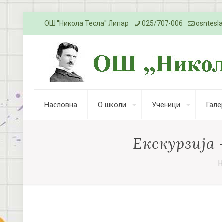
ОШ ''Никола Тесла'' Липар
025/707-006
osntesl
Насловна
О школи
Ученици
Гале
Екскурзија 
Н