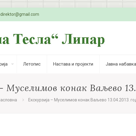
adirektor@gmail.com
рија
Летопис
Настава и пројекти
Јавна набавк
– Муселимов конак Ваљево 13.0
асловна
Екскурзија – Муселимов конак Ваљево 13.04.2013. го