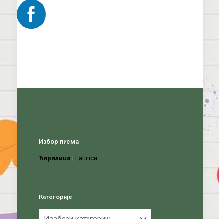
Избор писма
Ћирилица
|
Latinica
Категорије
Категорије