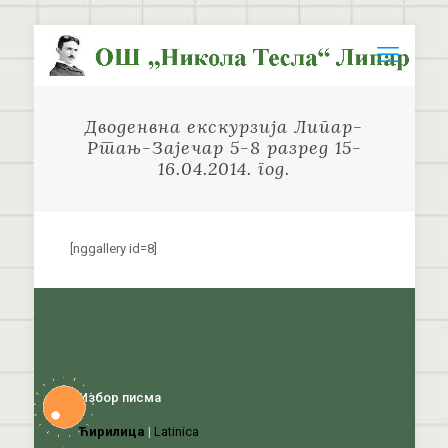
Дводенвна екскурзија Липар-
Ртањ-Зајечар 5-8 разред 15-
16.04.2014. год.
[nggallery id=8]
Избор писма
Ћирилица
|
Latinica