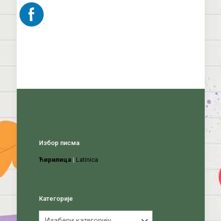
Избор писма
Ћирилица
|
Latinica
Категорије
Категорије