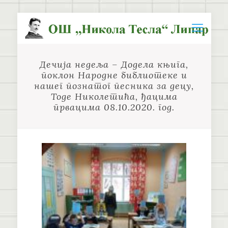
Дечија недеља – Додела књига,
поклон Народне библиотеке и
нашег познатог песника за децу,
Тоде Николетића, ђацима
првацима 08.10.2020. год.