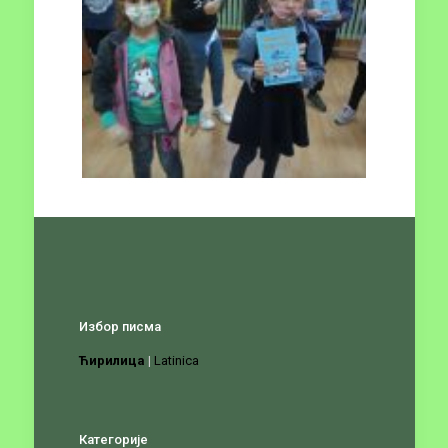
Избор писма
Ћирилица
|
Latinica
Категорије