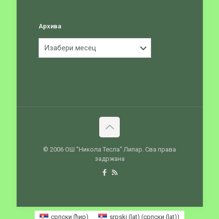
Архива
Архива
© 2006 ОШ ''Никола Тесла'' Липар. Сва права
задржана
српски (ћир)
srpski (lat)
(
српски (lat)
)