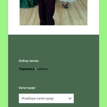
Избор писма
Ћирилица
|
Latinica
Категорије
Категорије