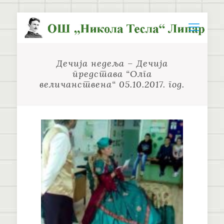
Дечија недеља – Дечија
представа “Олга
величанствена“ 05.10.2017. год.