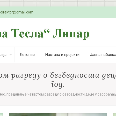
adirektor@gmail.com
рија
Летопис
Настава и пројекти
Јавна набавк
 разреду о безбедности деце 
год.
Чос, предавање четвртом разреду о безбедности деце у саобраћају 