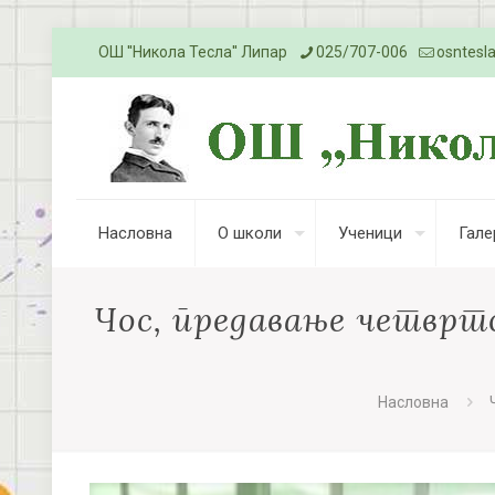
ОШ ''Никола Тесла'' Липар
025/707-006
osntesl
Насловна
О школи
Ученици
Гале
Чос, предавање четвртом
Насловна