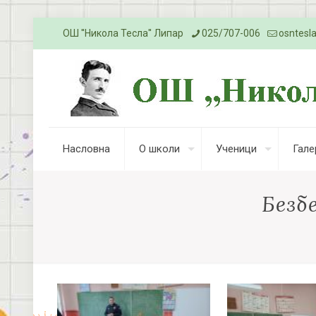
ОШ ''Никола Тесла'' Липар
025/707-006
osntesl
Насловна
О школи
Ученици
Гале
Безбе