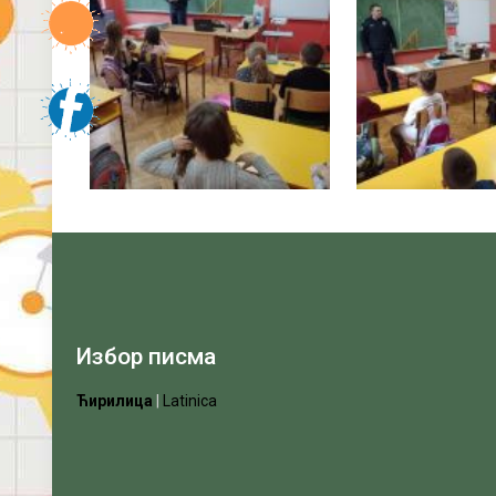
Избор писма
Ћирилица
|
Latinica