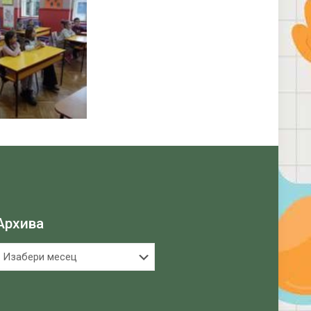
Архива
рхива