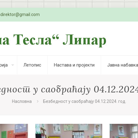
adirektor@gmail.com
рија
Летопис
Настава и пројекти
Јавна набавк
дност у саобраћају 04.12.2024
Насловна
Безбедност у саобраћају 04.12.2024. год.