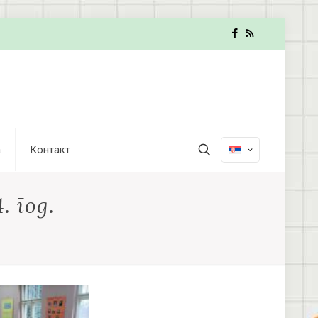
а
Контакт
. год.