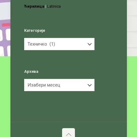
Ћирилица
|
Latinica
Категорије
Категорије
Архива
Архива