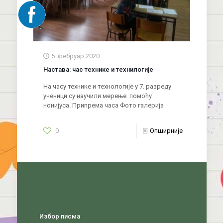
5. фебруар 2020.
Настава: час технике и технилогије
На часу технике и технологије у 7. разреду
ученици су научили мерење помоћу
нонијуса. Припрема часа Фото галерија
0
Опширније
Избор писма