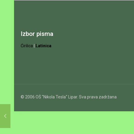
Izbor pisma
Ćirilica
|
Latinica
© 2006 OŠ ''Nikola Tesla'' Lipar. Sva prava zadržana