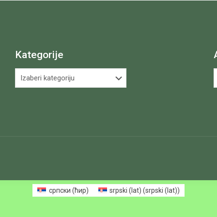
Kategorije
Kategorije
A
српски (ћир)
srpski (lat)
(
srpski (lat)
)