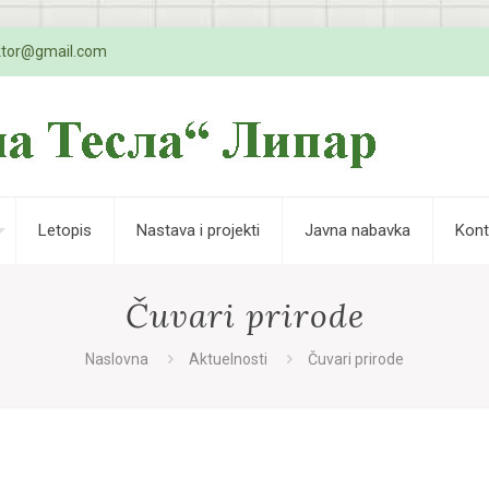
ktor@gmail.com
Letopis
Nastava i projekti
Javna nabavka
Kont
Čuvari prirode
Naslovna
Aktuelnosti
Čuvari prirode