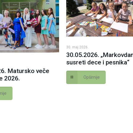
30. maj 2026.
30.05.2026. „Markovdan
susreti dece i pesnika“
26. Matursko veče
Opširnije
e 2026.
nije