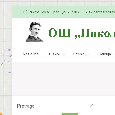
OŠ ''Nikola Tesla'' Lipar
025/707-006
osntesladire
Naslovna
O školi
Učenici
Galerija
Pretraga