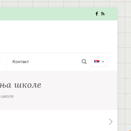
а
Контакт
ања школе
а школе