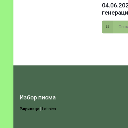
04.06.20
генераци
Опши
Избор писма
Ћирилица
|
Latinica