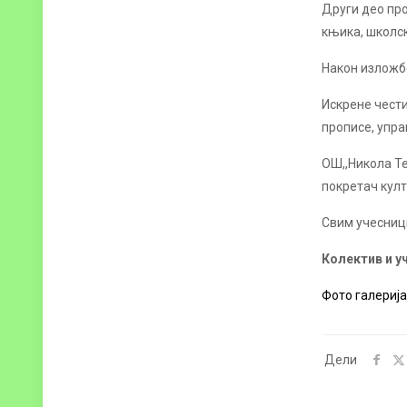
Други део про
књика, школск
Након изложбе
Искрене чести
прописе, упр
ОШ,,Никола Те
покретач кул
Свим учесници
Колектив и у
Фото галерија
Дели