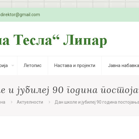
adirektor@gmail.com
рија
Летопис
Настава и пројекти
Јавна набавк
е и јубилеј 90 година постој
вна
Актуелности
Дан школе и јубилеј 90 година постојањ