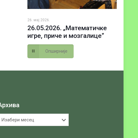
26. мај 2026.
26.05.2026. „Математичке
игре, приче и мозгалице“
Опширније
Архива
рхива