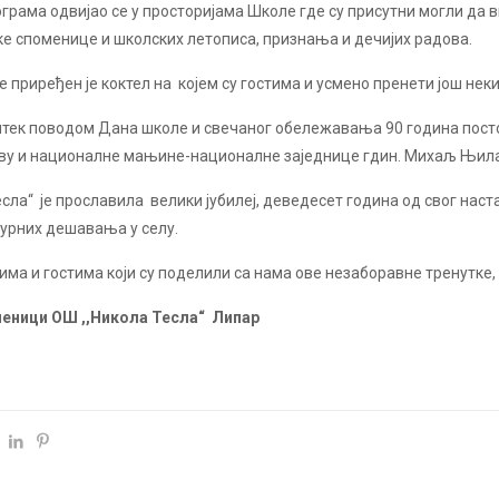
грама одвијао се у просторијама Школе где су присутни могли да 
е споменице и школских летописа, признања и дечијих радова.
 приређен је коктел на којем су гостима и усмено пренети још не
тек поводом Дана школе и свечаног обележавања 90 година постој
аву и националне мањине-националне заједнице гдин. Михаљ Њил
сла“ је прославила велики јубилеј, деведесет година од свог наста
турних дешавања у селу.
ма и гостима који су поделили са нама ове незаборавне тренутке, 
ченици ОШ ,,Никола Тесла“ Липар