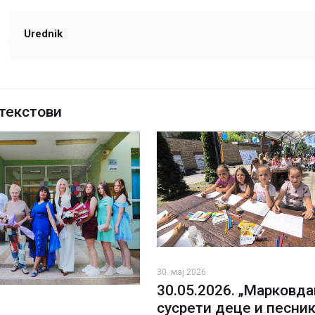
Urednik
текстови
30. мај 2026.
30.05.2026. „Марковд
сусрети деце и песник