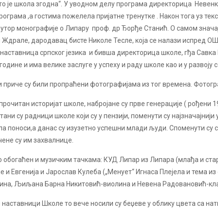
то је школа згодна“. У уводном делу програма директорица Невенк
ограма ,а гостима пожелела пријатне тренутке . Након тога уз те
аутор монографије о Липару проф. др Ђорђе Станић. О самом знача
 Ждрале, дародавац бисте Николе Тесле, која се налази испред ОШ
наставница српског језика и бивша директорица школе, гђа Савка 
године и има велике заслуге у успеху и раду школе као и у развоју с
и приче су били пропраћени фотографијама из тог времена. Фотогр
 прочитан историјат школе, набројане су прве генерације ( рођен
тани су радници школе који су у пензији, поменути су најзначајниј
ла поноси,а данас су изузетно успешни млади људи. Споменути су с
ене су им захвалнице.
о обогаћен и музичким тачкама: КУД Липар из Липара (млађа и ста
је и Евгенија и Јарослав Кулеба („Менует“ Игнаса Плејела и тема из
лина, Љиљана Барна Никитовић-виолина и Невена Радовановић-клав
 наставници Школе то вече носили су беџеве у облику цвета са нат