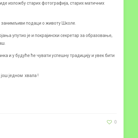
виде изложбу старих фотографија, старих матичних
ки занимљиви подаци о животу Школе.
ања упутио је и покрајински секретар за образовање,
аш.
нка и у будуће ће чувати успешну традицију и увек бити
још једном хвала !
0