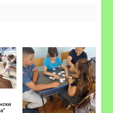
ански
а“