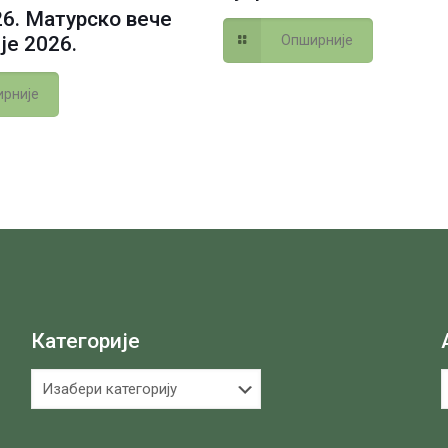
26. Матурско вече
Опширније
је 2026.
рније
Категорије
Категорије
А