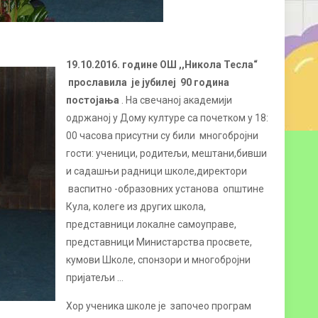
19.10.2016. године ОШ ,,Никола Тесла“
прославила је јубилеј 90 година
постојања
. На свечаној академији
одржаној у Дому културе са почетком у 18:
00 часова присутни су били многобројни
гости: ученици, родитељи, мештани,бивши
и садашњи радници школе,директори
васпитно -образовних установа општине
Кула, колеге из других школа,
представници локалне самоуправе,
представници Министарства просвете,
кумови Школе, спонзори и многобројни
пријатељи …
Хор ученика школе је започео програм