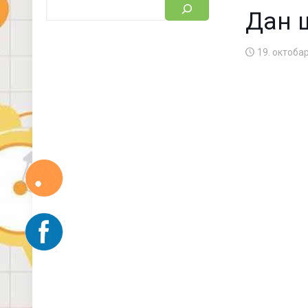
Дан ш
19. октобар