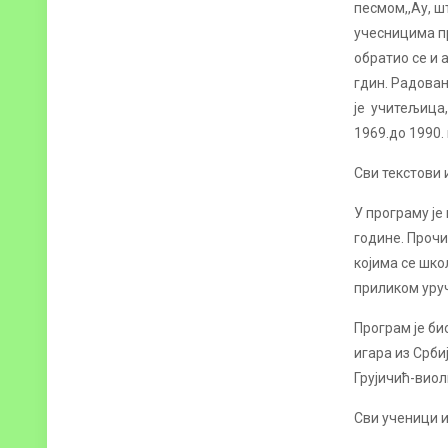
песмом,,Ау, ш
учесницима пр
обратио се и 
гдин. Радован
је учитељица,
1969.до 1990. 
Сви текстови 
У програму је
године. Прочи
којима се шко
приликом уруч
Програм је би
игара из Срби
Грујичић-вио
Сви ученици и