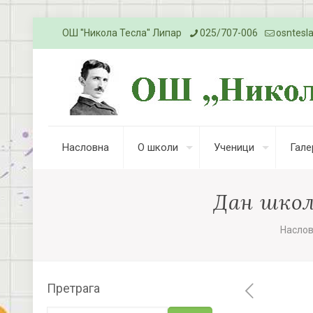
ОШ ''Никола Тесла'' Липар
025/707-006
osntesl
Насловна
О школи
Ученици
Гале
Дан школ
Насло
Претрага