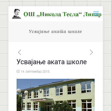
Усвајање аката школе
Усвајање аката школе
14. септембар 2015.