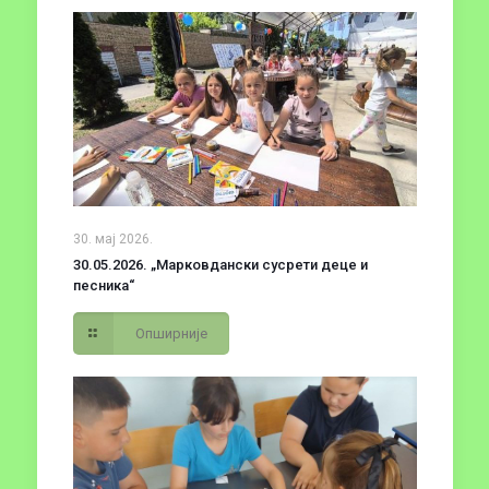
30. мај 2026.
30.05.2026. „Марковдански сусрети деце и
песника“
Опширније