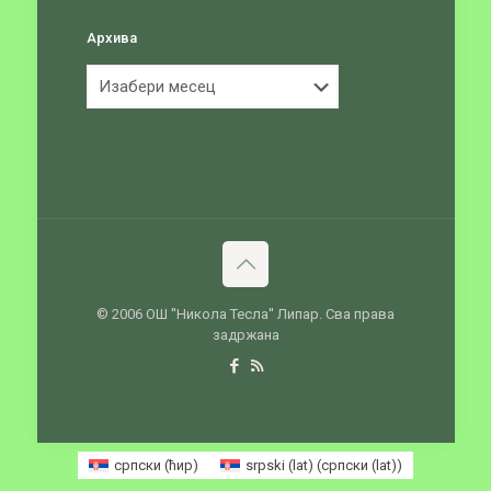
Архива
Архива
© 2006 ОШ ''Никола Тесла'' Липар. Сва права
задржана
српски (ћир)
srpski (lat)
(
српски (lat)
)