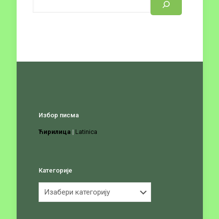
Избор писма
Ћирилица
|
Latinica
Категорије
Категорије