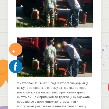
У четвртак 11.06.2015. год. ватрогасна јединица
из Куле показала је опрему за гашење пожара
возилом које је опремљено противпожарним
системом. Том приликом ватрогасци су одржали
предавање о противпожарној заштити и
поступцима реаговања у евентуалном пожару.