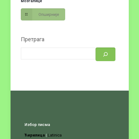
мозгалице“
Опширније
Претрага
Избор писма
Ћирилица
|
Latinica