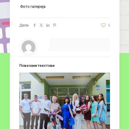
Фото галерија
Дели
0
Повезани текстови