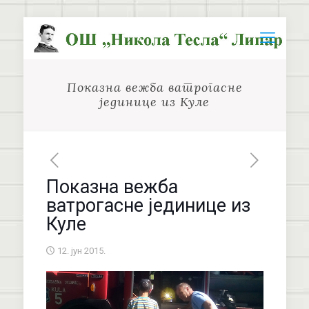
Показна вежба ватрогасне
јединице из Куле
Показна вежба
ватрогасне јединице из
Куле
12. јун 2015.