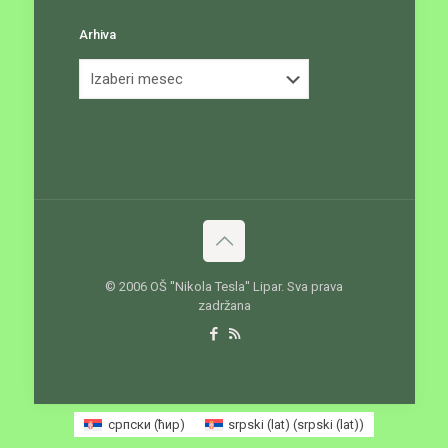
Arhiva
Arhiva
© 2006 OŠ ''Nikola Tesla'' Lipar. Sva prava
zadržana
српски (ћир)
srpski (lat)
(
srpski (lat)
)