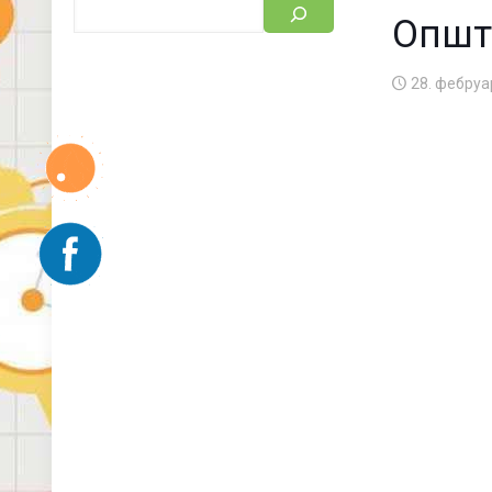
Општ
28. фебруа