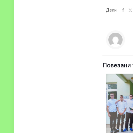
Дели
Повезани 