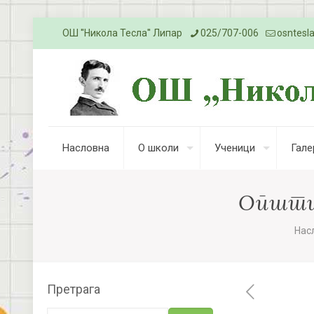
ОШ ''Никола Тесла'' Липар
025/707-006
osntesl
Насловна
О школи
Ученици
Гале
Општин
Нас
Претрага