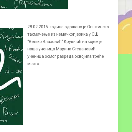
28.02.2015. године одржано је Општинско
такмичење из немачког језика у ОШ
“Вељко Влаховић“ Крушчић на којем је
наша ученица Марина Стевановић
ученица осмог разреда освојила треће
место.