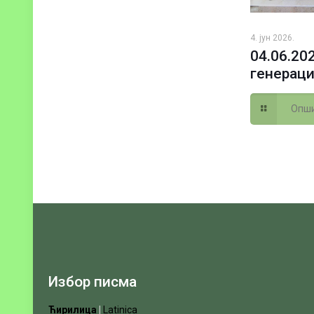
4. јун 2026.
04.06.20
генераци
Опши
Избор писма
Ћирилица
|
Latinica