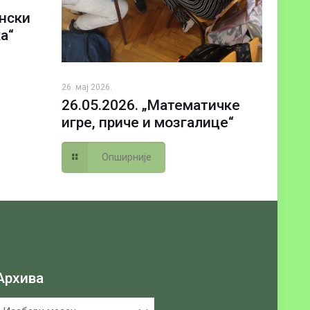
ански
а“
26. мај 2026.
26.05.2026. „Математичке
игре, приче и мозгалице“
Опширније
Архива
рхива