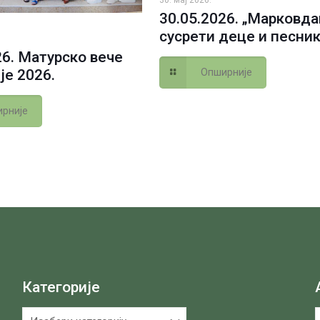
30.05.2026. „Марковд
сусрети деце и песник
26. Матурско вече
Опширније
је 2026.
рније
Категорије
Категорије
А