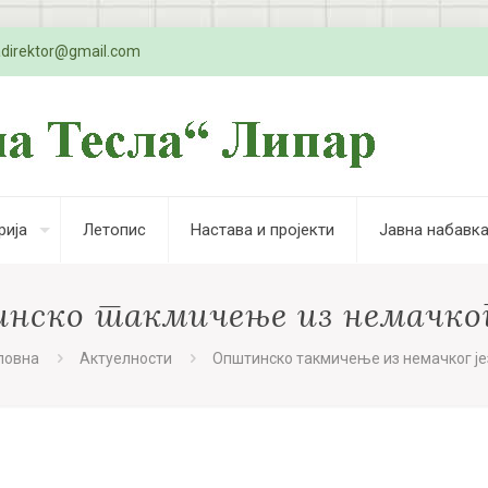
adirektor@gmail.com
рија
Летопис
Настава и пројекти
Јавна набавк
ско такмичење из немачког
ловна
Актуелности
Општинско такмичење из немачког је