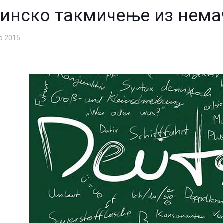
инско такмичење из немач
р 2015.