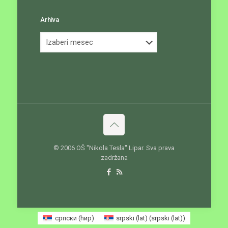
Arhiva
Arhiva
© 2006 OŠ ''Nikola Tesla'' Lipar. Sva prava
zadržana
српски (ћир)
srpski (lat)
(
srpski (lat)
)