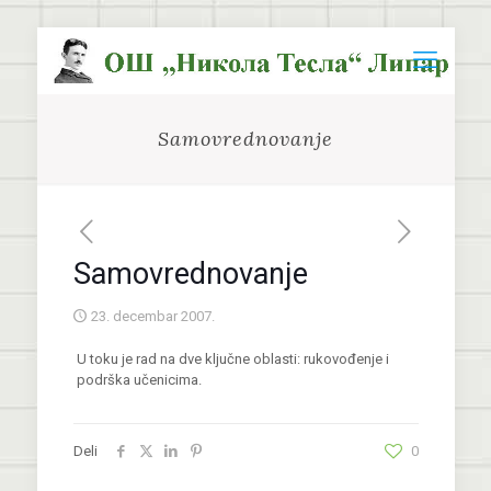
Samovrednovanje
Samovrednovanje
23. decembar 2007.
U toku je rad na dve ključne oblasti: rukovođenje i
podrška učenicima.
Deli
0