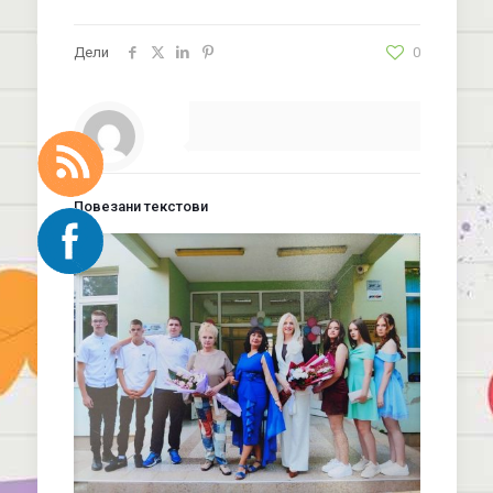
Дели
0
Повезани текстови