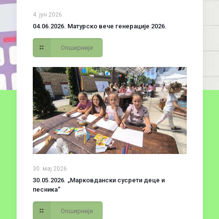
4. јун 2026.
04.06.2026. Матурско вече генерације 2026.
Опширније
30. мај 2026.
30.05.2026. „Марковдански сусрети деце и
песника“
Опширније