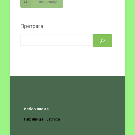
Опширније
Претрага
Избор писма
Ћирилица
|
Latinica