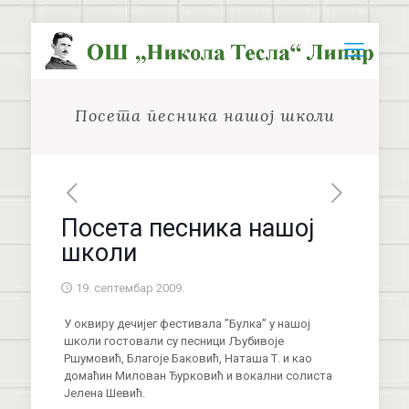
Посета песника нашој школи
Посета песника нашој
школи
19. септембар 2009.
У оквиру дечијег фестивала ’’Булка’’ у нашој
школи гостовали су песници Љубивоје
Ршумовић, Благоје Баковић, Наташа Т. и као
домаћин Милован Ђурковић и вокални солиста
Јелена Шевић.