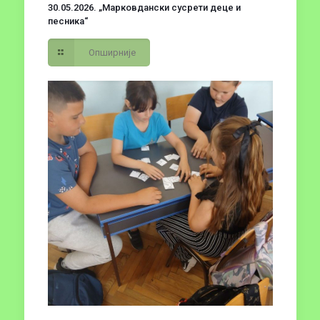
30.05.2026. „Марковдански сусрети деце и
песника“
Опширније