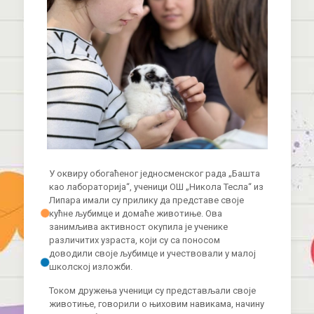
У оквиру обогаћеног једносменског рада „Башта
као лабораторија“, ученици ОШ „Никола Тесла“ из
Липара имали су прилику да представе своје
кућне љубимце и домаће животиње. Ова
занимљива активност окупила је ученике
различитих узраста, који су са поносом
доводили своје љубимце и учествовали у малој
школској изложби.
Током дружења ученици су представљали своје
животиње, говорили о њиховим навикама, начину