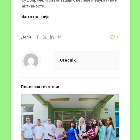
су допринели реализацији ове лепе и едукативне
активности.
Фото галерија
Дели
0
Urednik
Повезани текстови