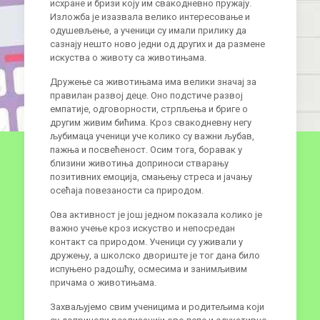
исхране и бризи коју им свакодневно пружају.
Изложба је изазвала велико интересовање и
одушевљење, а ученици су имали прилику да
сазнају нешто ново једни од других и да размене
искуства о животу са животињама.
Дружење са животињама има велики значај за
правилан развој деце. Оно подстиче развој
емпатије, одговорности, стрпљења и бриге о
другим живим бићима. Кроз свакодневну негу
љубимаца ученици уче колико су важни љубав,
пажња и посвећеност. Осим тога, боравак у
близини животиња доприноси стварању
позитивних емоција, смањењу стреса и јачању
осећаја повезаности са природом.
Ова активност је још једном показала колико је
важно учење кроз искуство и непосредан
контакт са природом. Ученици су уживали у
дружењу, а школско двориште је тог дана било
испуњено радошћу, осмесима и занимљивим
причама о животињама.
Захваљујемо свим ученицима и родитељима који