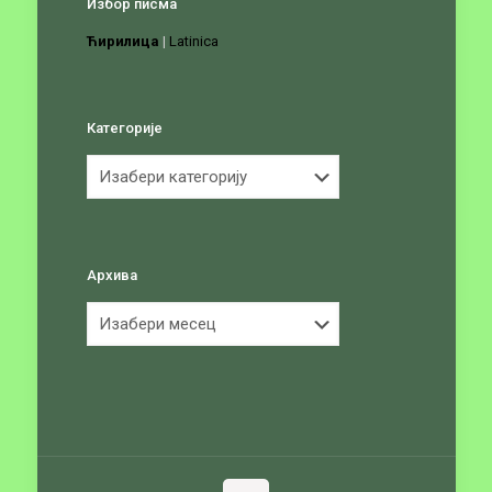
Избор писма
Ћирилица
|
Latinica
Категорије
Категорије
Архива
Архива